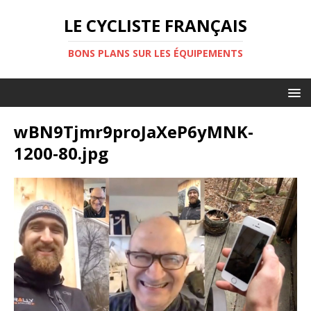
LE CYCLISTE FRANÇAIS
BONS PLANS SUR LES ÉQUIPEMENTS
wBN9Tjmr9proJaXeP6yMNK-
1200-80.jpg