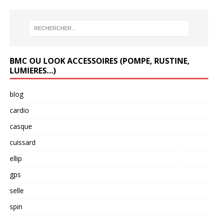
BMC OU LOOK ACCESSOIRES (POMPE, RUSTINE,
LUMIERES…)
blog
cardio
casque
cuissard
ellip
gps
selle
spin