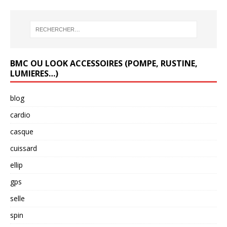
BMC OU LOOK ACCESSOIRES (POMPE, RUSTINE,
LUMIERES…)
blog
cardio
casque
cuissard
ellip
gps
selle
spin